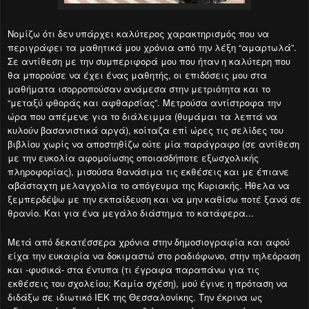
Νομίζω ότι δεν υπάρχει καλύτερος χαρακτηρισμός που να
περιγράφει τα μαθητικά μου χρόνια από την λέξη “αμαρτωλά”.
Σε αντίθεση με την συμπεριφορά μου που ήταν η καλύτερη που
θα μπορούσε να έχει ένας μαθητής, οι επιδόσεις μου στα
μαθήματα ισορροπούσαν ανάμεσα στην μετριότητα και το
“μεταξύ φθοράς και αφθαρσίας”. Μετρούσα αντίστροφα την
ώρα που απέμενε για το διάλειμμα (θυμάμαι τα λεπτά να
κυλούν βασανιστικά αργά), κοίταζα επί ώρες τις σελίδες του
βιβλίου χωρίς να αποστηθίζω ούτε μία παράγραφο (σε αντίθεση
με την ευκολία αφομοίωσης οποιασδήποτε εξωσχολικής
πληροφορίας), μισούσα θανάσιμα τις εκθέσεις και με έπιανε
αβάσταχτη μελαγχολία το απόγευμα της Κυριακής. Ήθελα να
ξεμπερδέψω με την εκπαίδευση και να μην καθίσω ποτέ ξανά σε
θρανίο. Και για ένα μεγάλο διάστημα το κατάφερα...
Μετά από δεκατέσσερα χρόνια στην δημοσιογραφία και αφού
είχα την ευκαιρία να δοκιμαστώ στο ραδιόφωνο, στην τηλεόραση
και -φυσικά- στα έντυπα (τι έγραφα παραπάνω για τις
εκθέσεις του σχολείου; Καμία σχέση), μού έγινε η πρόταση να
διδάξω σε ιδιωτικό ΙΕΚ της Θεσσαλονίκης. Την έκρινα ως