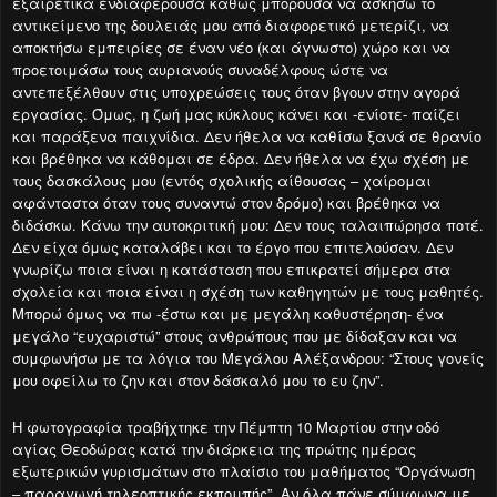
εξαιρετικά ενδιαφέρουσα καθώς μπορούσα να ασκήσω το
αντικείμενο της δουλειάς μου από διαφορετικό μετερίζι, να
αποκτήσω εμπειρίες σε έναν νέο (και άγνωστο) χώρο και να
προετοιμάσω τους αυριανούς συναδέλφους ώστε να
αντεπεξέλθουν στις υποχρεώσεις τους όταν βγουν στην αγορά
εργασίας. Όμως, η ζωή μας κύκλους κάνει και -ενίοτε- παίζει
και παράξενα παιχνίδια. Δεν ήθελα να καθίσω ξανά σε θρανίο
και βρέθηκα να κάθομαι σε έδρα. Δεν ήθελα να έχω σχέση με
τους δασκάλους μου (εντός σχολικής αίθουσας – χαίρομαι
αφάνταστα όταν τους συναντώ στον δρόμο) και βρέθηκα να
διδάσκω. Κάνω την αυτοκριτική μου: Δεν τους ταλαιπώρησα ποτέ.
Δεν είχα όμως καταλάβει και το έργο που επιτελούσαν. Δεν
γνωρίζω ποια είναι η κατάσταση που επικρατεί σήμερα στα
σχολεία και ποια είναι η σχέση των καθηγητών με τους μαθητές.
Μπορώ όμως να πω -έστω και με μεγάλη καθυστέρηση- ένα
μεγάλο “ευχαριστώ” στους ανθρώπους που με δίδαξαν και να
συμφωνήσω με τα λόγια του Μεγάλου Αλέξανδρου: “
Στους γονείς
μου οφείλω το ζην και στον δάσκαλό μου το ευ ζην”.
Η φωτογραφία τραβήχτηκε την Πέμπτη 10 Μαρτίου στην οδό
αγίας Θεοδώρας κατά την διάρκεια της πρώτης ημέρας
εξωτερικών γυρισμάτων στο πλαίσιο του μαθήματος “Οργάνωση
– παραγωγή τηλεοπτικής εκπομπής”. Αν όλα πάνε σύμφωνα με