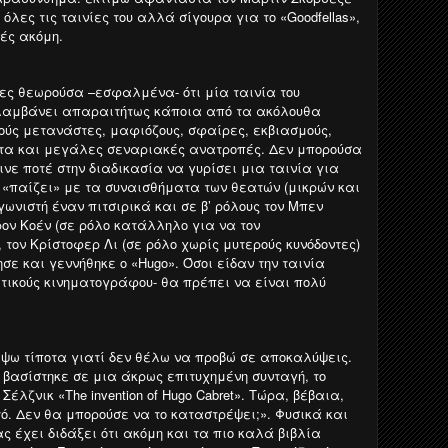
 όλες τις ταινίες του αλλά σίγουρα για το «Goodfellas»,
κές ακόμη.
ες θεωρούσα –εσφαλμένα- ότι μία ταινία του
λαμβάνει απαραιτήτως κάποια από τα ακόλουθα
λούς μετανάστες, μαφιόζους, σφαίρες, εκβιασμούς,
ατα και μεγάλες σεναριακές ανατροπές. Δεν μπορούσα
νε ποτέ στην διαδικασία να γυρίσει μια ταινία για
α «παίζει» με τα συναισθήματα των θεατών (μικρών και
ωνιστή έναν πιτσιρικά και σε β’ ρόλους τον Μπεν
ον Κοέν (σε ρόλο κατάλληλο για να τον
τον Κρίστοφερ Λι (σε ρόλο χωρίς μυτερούς κυνόδοντες)
ησε και γεννήθηκε ο «Hugo». Όσοι είδαν την ταινία
τικούς κινηματογράφου- θα πρέπει να είναι πολύ
άψω τίποτα γιατί δεν θέλω να προβώ σε αποκαλύψεις.
βασίστηκε σε μια άκρως επιτυχημένη συνταγή, το
έλζνικ «The invention of Hugo Cabret». Τώρα, βέβαια,
υτό. Δεν θα μπορούσε να το καταστρέψει;». Φυσικά και
ς έχει διδάξει ότι ακόμη και τα πιο καλά βιβλία