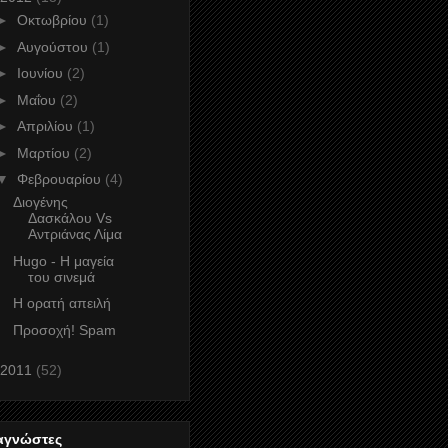
►
Οκτωβρίου
(1)
►
Αυγούστου
(1)
►
Ιουνίου
(2)
►
Μαΐου
(2)
►
Απριλίου
(1)
►
Μαρτίου
(2)
▼
Φεβρουαρίου
(4)
Διογένης
Δασκάλου Vs
Αντριάνας Λίμα
Hugo - Η μαγεία
του σινεμά
Η ορατή απειλή
Προσοχή! Spam
2011
(52)
αγνώστες