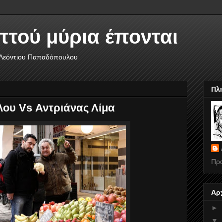
πτού μύρια έπονται
 Λεόντιου Παπαδόπουλου
Πλ
ου Vs Αντριάνας Λίμα
Πρ
Αρ
►
▼