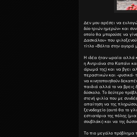
Δεν μου αρέσει να ευλογώ 
δύο-τριών ημερών» και συ
οποίο θα μπορούσε να γίν
Δασκάλου» που φιλοξενούμ
τίτλο «Βόλτα στην αγορά 
Η ιδέα ήταν ωραία αλλά κ
η Αντριάνα στο Καπάνι κα
άρωμά της) και να βγει α
περαστικών και -φυσικά- 
να κινητοποιηθούν δεκαπέν
παιδιά αλλά το να βρεις 
δύσκολο. Το δεύτερο πρόβλ
στενή φιλία που με συνδέε
απαίτηση να της πληρώσου
ξενοδοχείο (αυτό θα το γλ
εστιατόρια της πόλης (μια
σουβλάκι) και να της δώσο
Το πιο μεγάλο πρόβλημα 