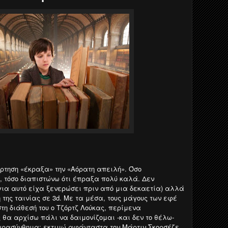
ρτηση «έκραξα» την «Αόρατη απειλή». Όσο
, τόσο διαπιστώνω ότι έπραξα πολύ καλά. Δεν
για αυτό είχα ξενερώσει πριν από μια δεκαετία) αλλά
 της ταινίας σε 3d. Με τα μέσα, τους μάγους των εφέ
τη διάθεσή του ο Τζόρτζ Λούκας, περίμενα
 θα αρχίσω πάλι να δαιμονίζομαι -και δεν το θέλω-
παρασύνθημα: εκτιμώ αφάνταστα τον Μάρτιν Σκορσέζε