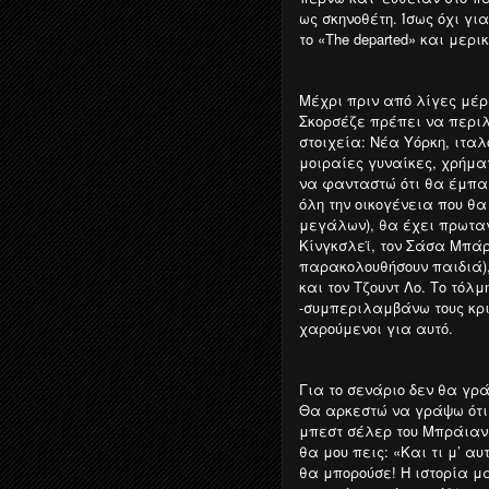
ως σκηνοθέτη. Ίσως όχι για
το «The departed» και μερι
Μέχρι πριν από λίγες μέρ
Σκορσέζε πρέπει να περι
στοιχεία: Νέα Υόρκη, ιτα
μοιραίες γυναίκες, χρήμ
να φανταστώ ότι θα έμπαι
όλη την οικογένεια που θ
μεγάλων), θα έχει πρωταγ
Κίνγκσλεϊ, τον Σάσα Μπάρ
παρακολουθήσουν παιδιά), 
και τον Τζουντ Λο. Το τόλμ
-συμπεριλαμβάνω τους κρι
χαρούμενοι για αυτό.
Για το σενάριο δεν θα γρ
Θα αρκεστώ να γράψω ότι 
μπεστ σέλερ του Μπράιαν Σ
θα μου πεις: «Και τι μ’ α
θα μπορούσε! Η ιστορία μα