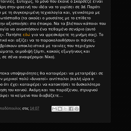
ταινίες. Ευτυχώς, το μόνο που έκανε ο Σκορσέζε είναι
άρη στην φαεινή του ιδέα να το γυρίσει σε 3d. Παρότι
υ με τη συγκεκριμένη τεχνολογία και, γενικότερα με
ωτόσπαθα (τα ακούει ο μουσάτος με το επίθετο
την αξιοποιήσει στο έπακρο. Να τα βλέπουν κάποιοι που
ογία να αναστήσουν ένα πεθαμένο σενάριο (αυτό
ς». Πατήστε
εδώ
για να φρεσκάρετε τη μνήμη σας). Το
ικό και αξίζει να το παρακολουθήσουν οι πάντες.
 βρίσκουν αποκλειστικά με ταινίες που περιέχουν
τώματα, αιμοδιψή ζόμπι, κακούς εξωγήινους και
, σε σένα αναφέρομαι Νίκο).
ντεκα υποψηφιότητες θα καταφέρει να μετατρέψει σε
ν μερικοί πολύ «δυνατοί» αντίπαλοι (καλή ώρα ο
ουρο ότι έχει καταφέρει να κατακτήσει το δυσκολότερο
μηση του κοινού. Ακόμη και του παράξενου, στρυφνού
άφει το κείμενο που διαβάζετε…
απαδόπουλος
στις
14:07