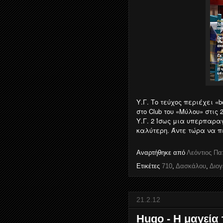
Υ.Γ. Το τεύχος περιέχει «
στο Club του «Μύλου» στις 
Υ.Γ. 2 Ίσως μια υπερπαραγ
καλύτερη. Άντε τώρα να π
Αναρτήθηκε από
Λεόντιος Π
Ετικέτες
710
,
Δασκάλου
,
Διογ
21.2.12
Hugo - Η μαγεία 