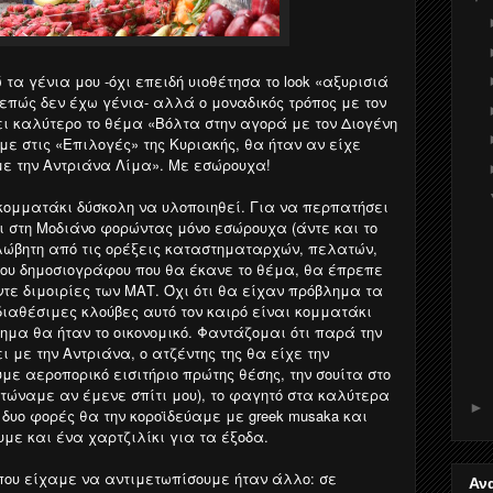
τα γένια μου -όχι επειδή υιοθέτησα το look «αξυρισιά
νεπώς δεν έχω γένια- αλλά ο μοναδικός τρόπος με τον
ει καλύτερο το θέμα «Βόλτα στην αγορά με τον Διογένη
ε στις «Επιλογές» της Κυριακής, θα ήταν αν είχε
με την Αντριάνα Λίμα». Με εσώρουχα!
ομματάκι δύσκολη να υλοποιηθεί. Για να περπατήσει
ι στη Μοδιάνο φορώντας μόνο εσώρουχα (άντε και το
λώβητη από τις ορέξεις καταστηματαρχών, πελατών,
του δημοσιογράφου που θα έκανε το θέμα, θα έπρεπε
τε διμοιρίες των ΜΑΤ. Όχι ότι θα είχαν πρόβλημα τα
διαθέσιμες κλούβες αυτό τον καιρό είναι κομματάκι
ημα θα ήταν το οικονομικό. Φαντάζομαι ότι παρά την
ι με την Αντριάνα, ο ατζέντης της θα είχε την
με αεροπορικό εισιτήριο πρώτης θέσης, την σουίτα στο
ιτώναμε αν έμενε σπίτι μου), το φαγητό στα καλύτερα
►
 δυο φορές θα την κοροϊδεύαμε με greek musaka και
υμε και ένα χαρτζιλίκι για τα έξοδα.
που είχαμε να αντιμετωπίσουμε ήταν άλλο: σε
Αν