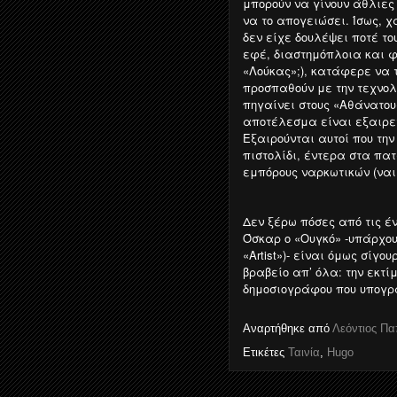
μπορούν να γίνουν άθλιες 
να το απογειώσει. Ίσως, χ
δεν είχε δουλέψει ποτέ το
εφέ, διαστημόπλοια και φ
«Λούκας»;), κατάφερε να 
προσπαθούν με την τεχνολ
πηγαίνει στους «Αθάνατου
αποτέλεσμα είναι εξαιρετ
Εξαιρούνται αυτοί που την
πιστολίδι, έντερα στα πα
εμπόρους ναρκωτικών (ναι
Δεν ξέρω πόσες από τις έ
Όσκαρ ο «Ουγκό» -υπάρχου
«Artist»)- είναι όμως σίγ
βραβείο απ’ όλα: την εκτί
δημοσιογράφου που υπογρ
Αναρτήθηκε από
Λεόντιος Π
Ετικέτες
Ταινία
,
Hugo