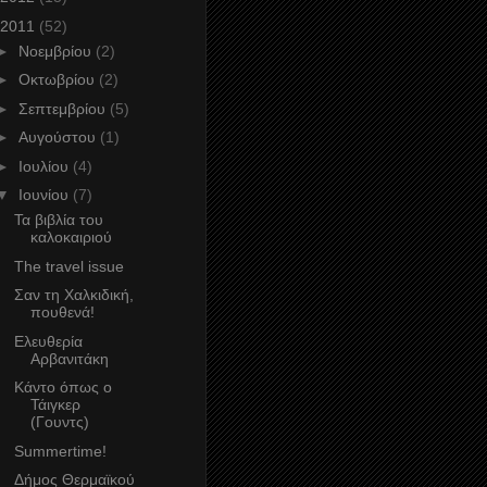
2011
(52)
►
Νοεμβρίου
(2)
►
Οκτωβρίου
(2)
►
Σεπτεμβρίου
(5)
►
Αυγούστου
(1)
►
Ιουλίου
(4)
▼
Ιουνίου
(7)
Τα βιβλία του
καλοκαιριού
The travel issue
Σαν τη Χαλκιδική,
πουθενά!
Ελευθερία
Αρβανιτάκη
Κάντο όπως ο
Τάιγκερ
(Γουντς)
Summertime!
Δήμος Θερμαϊκού