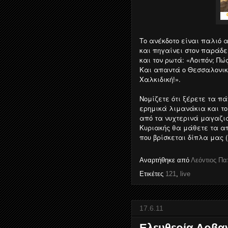
Το ανέκδοτο είναι παλιό 
και πηγαίνει στον παράδε
και τον ρωτά: «Λοιπόν; Πώ
Και απαντά ο Θεσσαλονικι
Χαλκιδική!».
Νομίζετε ότι ξέρετε τα πά
ερημικά λιμανάκια και το
από τα νυχτερινά μαγαζιά 
Κυριακής θα μάθετε τα α
που βρίσκεται δίπλα μας 
Αναρτήθηκε από
Λεόντιος Π
Ετικέτες
121
,
live
17.6.11
Ελευθερία Αρβα