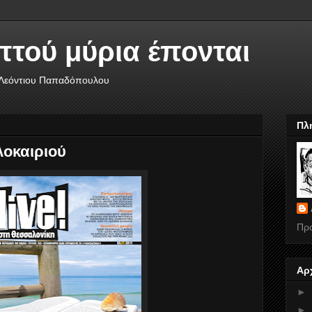
πτού μύρια έπονται
 Λεόντιου Παπαδόπουλου
Πλ
λοκαιριού
Πρ
Αρ
►
►