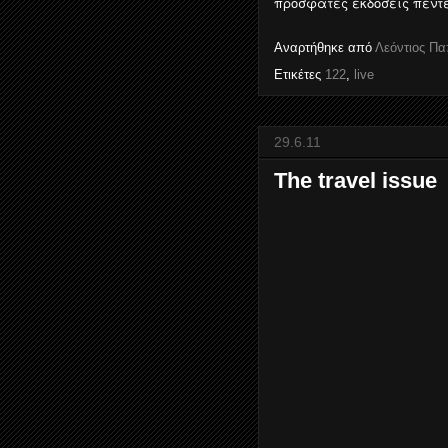
πρόσφατες εκδόσεις πέντ
Αναρτήθηκε από
Λεόντιος Π
Ετικέτες
122
,
live
29.6.11
The travel issue