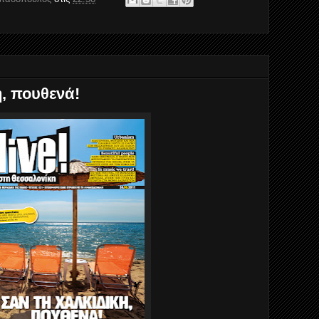
ή, πουθενά!