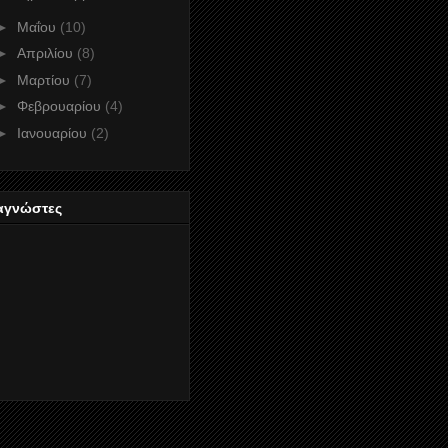
►
Μαΐου
(10)
►
Απριλίου
(8)
►
Μαρτίου
(7)
►
Φεβρουαρίου
(4)
►
Ιανουαρίου
(2)
αγνώστες