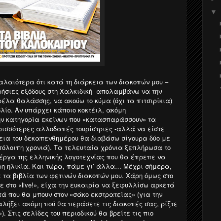
▼
αλαιότερα ότι κατά τη διάρκεια των διακοπών μου –
ήσιες εξόδους στη Χαλκιδική- απολαμβάνω να την
λα θαλάσσης, να ακούω το κύμα (όχι τα πιτσιρίκια)
λίο. Αν υπάρχει κάποιο κοκτέιλ, ακόμη
ην κατηγορία εκείνων που «κατασπαράσσουν» τα
ερισσότερες αλλοδαπές τουρίστριες -αλλά να είστε
ρκεια του δεκαπενθημέρου θα διαβάσω σίγουρα δύο με
υπόλοιπη χρονιά). Τα τελευταία χρόνια ξεπλήρωσα το
 έργα της ελληνικής λογοτεχνίας που θα έπρεπε να
ρη ηλικία. Και τώρα, πάμε γι’ άλλα… Μέχρι σήμερα,
 τα βιβλία των φετινών διακοπών μου. Χάρη όμως στο
στο «live!», είχα την ευκαιρία να ξεφυλλίσω αρκετά
τά που θα μπουν στον «σάκο εκστρατείας» (για την
αλήξει ακόμη πού θα περάσετε τις διακοπές σας, ρίξτε
. Στις σελίδες του περιοδικού θα βρείτε τις πιο