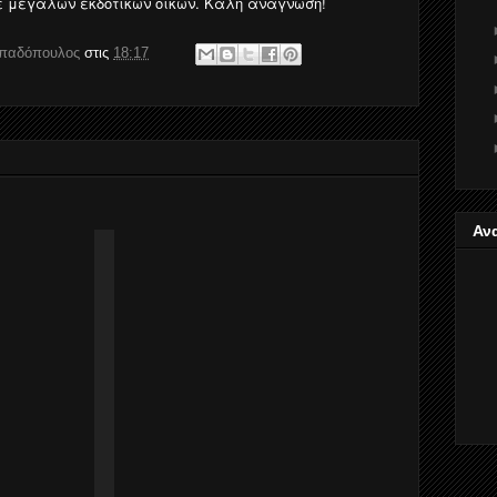
ε μεγάλων εκδοτικών οίκων. Καλή ανάγνωση!
απαδόπουλος
στις
18:17
Αν