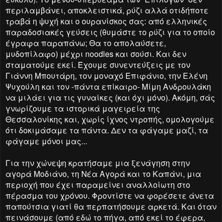
περιλαμβάνει, αποκλειστικά, ρύζι αλλά οτιδήποτε
τραβά η ψυχή και ο ουρανίσκος σας: από ελληνικές
παραδοσιακές γεύσεις (θυμάστε το ρύζι για το οποίο
έγραφα παραπάνω; Θα το απολαύσετε,
μυδοπίλαφο) μέχρι noodles και σούσι. Και δεν
σταματούμε εκεί. Έχουμε συνεντεύξεις με τον
Γιάννη Μπουτάρη, τον μοναχό Επιφάνιο, την Ελένη
Ψυχούλη και τον -πάντα επίκαιρο- Μίμη Ανδρουλάκη
να μιλάει για τις γυναίκες (και όχι μόνο). Ακόμη, σάς
γνωρίζουμε τα ιστορικά μαγειρεία της
Θεσσαλονίκης και, χωρίς ίχνος ντροπής, ομολογούμε
ότι δοκιμάσαμε τα πάντα. Δεν τα φάγαμε μαζί, τα
φάγαμε μόνοι μας...
Για την χώνεψη κρατήσαμε μια ξενάγηση στην
αγορά Μοδιάνο, τη Νέα Αγορά και το Καπάνι, μια
περιοχή που έχει παραμείνει αναλλοίωτη στο
πέρασμα του χρόνου. Φροντίστε να φορέσετε άνετα
παπούτσια γιατί θα περπατήσουμε αρκετά. Και όταν
πεινάσουμε (από εδώ το πήγα, από εκεί το έφερα,